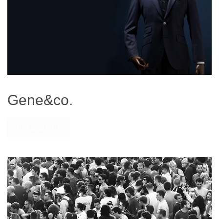
Gene&co.
READ MORE
now editing...