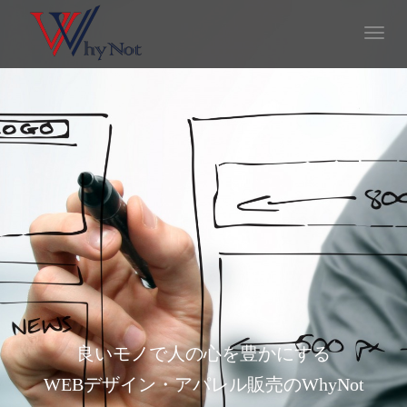
T
o
g
g
l
e
n
a
v
i
g
a
t
i
o
n
良いモノで人の心を豊かにする
WEBデザイン・アパレル販売のWhyNot