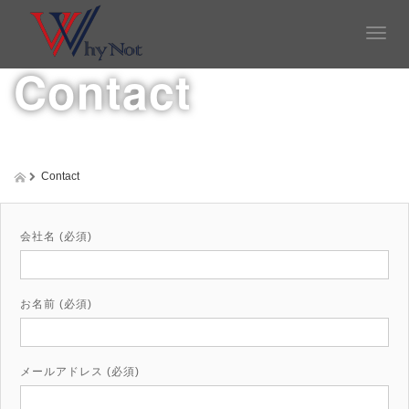
T
o
Contact
g
g
l
e
n
a
Contact
v
i
g
a
会社名 (必須)
t
i
o
お名前 (必須)
n
メールアドレス (必須)